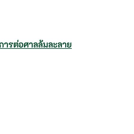
กิจการต่อศาลล้มละลาย