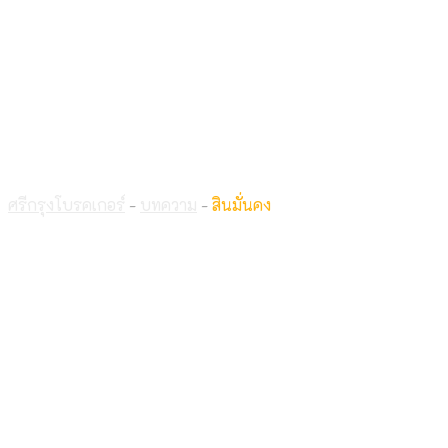
สินมั่นคง
ศรีกรุงโบรคเกอร์
-
บทความ
-
สินมั่นคง