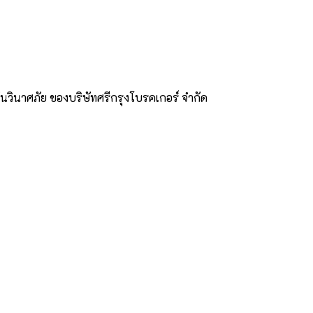
กันวินาศภัย ของบริษัทศรีกรุงโบรคเกอร์ จำกัด