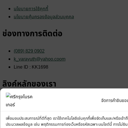
นโยบายการใช้คุกกี้
นโยบายคุ้มครองข้อมูลส่วนบุคคล
ช่องทางการติดต่อ
(089) 829 0902
k_varayuth@yahoo.coom
Line ID : KK1698
ลิงค์หลักของเรา
จัดการคำยินยอมค
สมัครสมาชิกศรีกรุง
ลงทะเบียนรับเว็บไซต์ฟรี
สินค้าและบริการ
เพื่อมอบประสบการณ์ที่ดีที่สุด เราใช้เทคโนโลยีเช่นคุกกี้เพื่อจัดเก็บและ/หรือเข
ประมวลผลข้อมูล เช่น พฤติกรรมการท่องเว็บหรือรหัสเฉพาะบนไซต์นี้ การไม
แผนการตลาด