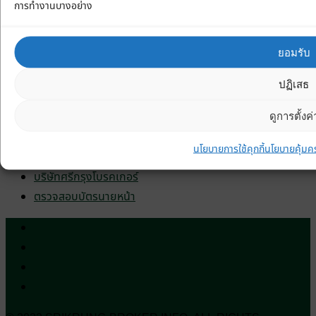
การทำงานบางอย่าง
ข้อสอบออนไลน์
บทความ
ยอมรับ
ลิงค์ที่เกี่ยวข้อง
ปฏิเสธ
ระบบศรีกรุง AGENTSK
ดูการตั้งค่
นายหน้าดีดอทคอม
นโยบายการใช้คุกกี้
นโยบายคุ้มค
SRIKRUNG999.COM
บริษัทศรีกรุงโบรคเกอร์
ตรวจสอบบัตรนายหน้า
ข้อมูลส่วนบุคคล
เกี่ยวกับเรา
เงื่อนไข และกฎระเบียบการสมัคร
Privacy Statement