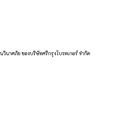
กันวินาศภัย ของบริษัทศรีกรุงโบรคเกอร์ จำกัด